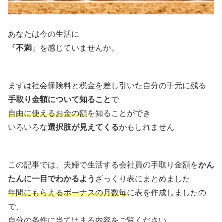
あなたは今の生活に
『
不満
』を感じていませんか。
まずは社会保険料と税金を差し引いた自分の手元に残る
手取り金額について知ること
で
自由に使えるお金の額
を知ることができ
いろいろな
選択肢が見えてくる
かもしれません
この記事では、夫婦で生活する会社員の手取り金額を
かん
たんに一目でわかるよう
ざっくり表にまとめました
年間にもらえるボーナスの月数毎
に表を作成しましたの
で、
自分の条件に当てはまる内容をご覧ください